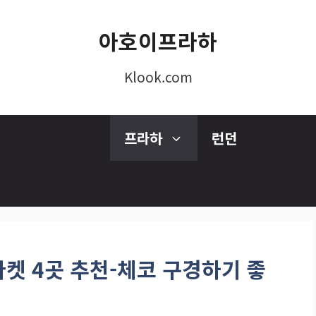
아호이프라하
Klook.com
프라하
런던
켓 4곳 추천-체코 구경하기 좋