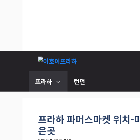
컨
텐
츠
로
건
너
뛰
기
프라하
런던
프라하 파머스마켓 위치-마
은곳